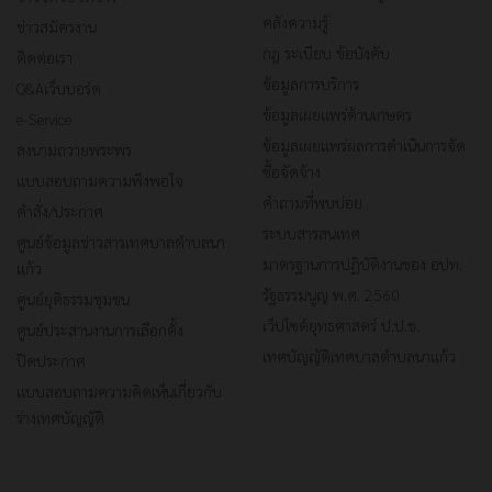
คลังความรู้
ข่าวสมัครงาน
กฎ ระเบียบ ข้อบังคับ
ติดต่อเรา
ข้อมูลการบริการ
Q&Aเว็บบอร์ด
ข้อมูลเผยแพร่ด้านเกษตร
e-Service
ข้อมูลเผยแพร่ผลการดำเนินการจัด
ลงนามถวายพระพร
ซื้อจัดจ้าง
แบบสอบถามความพึงพอใจ
คำถามที่พบบ่อย
คำสั่ง/ประกาศ
ระบบสารสนเทศ
ศูนย์ข้อมูลข่าวสารเทศบาลตำบลนา
มาตรฐานการปฏิบัติงานของ อปท.
แก้ว
รัฐธรรมนูญ พ.ศ. 2560
ศูนย์ยุติธรรมชุมชน
เว็ปไซต์ยุทธศาสตร์ ป.ป.ช.
ศูนย์ประสานงานการเลือกตั้ง
เทศบัญญัติเทศบาลตำบลนาแก้ว
ปิดประกาศ
แบบสอบถามความคิดเห็นเกี่ยวกับ
ร่างเทศบัญญัติ