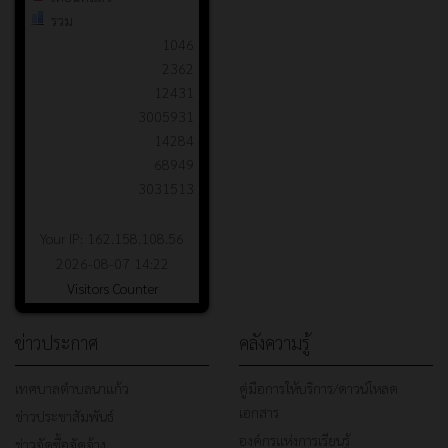
รวม
1046
2362
12431
3005931
14284
68949
3031513
Your IP: 162.158.108.56
2026-08-07 14:22
Visitors Counter
ข่าวประกาศ
คลังความรู้
เทศบาลตำบลนาแก้ว
คู่มือการให้บริการ/ดาวน์โหลด
เอกสาร
ข่าวประชาสัมพันธ์
องค์กรแห่งการเรียนรู้
ข่าวจัดซื้อจัดจ้าง