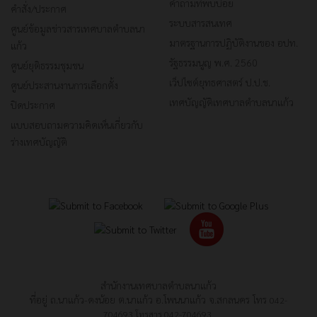
คำถามที่พบบ่อย
คำสั่ง/ประกาศ
ระบบสารสนเทศ
ศูนย์ข้อมูลข่าวสารเทศบาลตำบลนา
มาตรฐานการปฏิบัติงานของ อปท.
แก้ว
รัฐธรรมนูญ พ.ศ. 2560
ศูนย์ยุติธรรมชุมชน
เว็ปไซต์ยุทธศาสตร์ ป.ป.ช.
ศูนย์ประสานงานการเลือกตั้ง
เทศบัญญัติเทศบาลตำบลนาแก้ว
ปิดประกาศ
แบบสอบถามความคิดเห็นเกี่ยวกับ
ร่างเทศบัญญัติ
สำนักงานเทศบาลตำบลนาแก้ว
ที่อยู่ ถ.นาแก้ว-ดงน้อย ต.นาแก้ว อ.โพนนาแก้ว จ.สกลนคร โทร
042-
704693
โทรสาร
042-704693