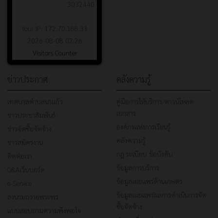
3032440
Your IP: 172.70.188.31
2026-08-08 02:26
Visitors Counter
ข่าวประกาศ
คลังความรู้
เทศบาลตำบลนาแก้ว
คู่มือการให้บริการ/ดาวน์โหลด
เอกสาร
ข่าวประชาสัมพันธ์
องค์กรแห่งการเรียนรู้
ข่าวจัดซื้อจัดจ้าง
คลังความรู้
ข่าวสมัครงาน
กฎ ระเบียบ ข้อบังคับ
ติดต่อเรา
ข้อมูลการบริการ
Q&Aเว็บบอร์ด
ข้อมูลเผยแพร่ด้านเกษตร
e-Service
ข้อมูลเผยแพร่ผลการดำเนินการจัด
ลงนามถวายพระพร
ซื้อจัดจ้าง
แบบสอบถามความพึงพอใจ