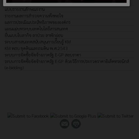
แบบรายงานลักษณะงาน
รายงานผลการสำรวจความพึงพอใจ
ผลการประเมิณประสิทธิภาพขององค์กร
แผนแม่บทระบบเทคโนโลยีสารสนเทศ
ยื่นแบบใบลากิจ ลาป่วย ลาพักผ่อน
ระบบสารสนเทศสนับสนุนการเรีียนรู้
KM
KM พรบ.ขุดดินและถมดิน พ.ศ.2543
ระบบการจัดซื้อจัดจ้างภาครัฐ E-GP สอบราคา
ระบบการจัดซื้อจัดจ้างภาครัฐ E-GP ด้วยวิธีการประกวดราคาอิเล็คทรอนิกส์
(e-bidding)