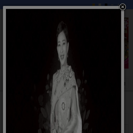
แสดง
#
ชื่อ
ผู้เขียน
ฮิต
แผนปฏิบัติการป้องกันการทุจริต ประจำปี
เขียนโดย
ฮิต: 88