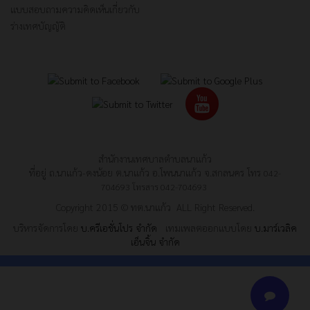
แบบสอบถามความคิดเห็นเกี่ยวกับ
ร่างเทศบัญญัติ
สำนักงานเทศบาลตำบลนาแก้ว
ที่อยู่ ถ.นาแก้ว-ดงน้อย ต.นาแก้ว อ.โพนนาแก้ว จ.สกลนคร โทร
042-
704693
โทรสาร
042-704693
Copyright 2015 © ทต.นาแก้ว ALL Right Reserved.
บริหารจัดการโดย
บ.ครีเอชั่นโปร จำกัด
เทมเพลตออกแบบโดย
บ.มาร์เวลิค
เอ็นจิ้น จำกัด