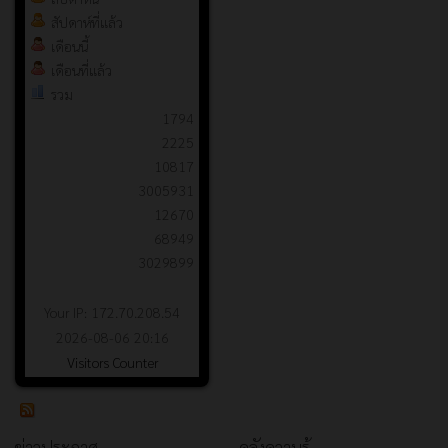
สัปดาห์ที่แล้ว
เดือนนี้
เดือนที่แล้ว
รวม
1794
2225
10817
3005931
12670
68949
3029899
Your IP: 172.70.208.54
2026-08-06 20:16
Visitors Counter
ข่าวประกาศ
คลังความรู้