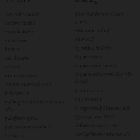
เทศบาลตำบลนาแก้ว
คู่มือการให้บริการ/ดาวน์โหลด
เอกสาร
ข่าวประชาสัมพันธ์
องค์กรแห่งการเรียนรู้
ข่าวจัดซื้อจัดจ้าง
คลังความรู้
ข่าวสมัครงาน
กฎ ระเบียบ ข้อบังคับ
ติดต่อเรา
ข้อมูลการบริการ
Q&Aเว็บบอร์ด
ข้อมูลเผยแพร่ด้านเกษตร
e-Service
ข้อมูลเผยแพร่ผลการดำเนินการจัด
ลงนามถวายพระพร
ซื้อจัดจ้าง
แบบสอบถามความพึงพอใจ
คำถามที่พบบ่อย
คำสั่ง/ประกาศ
ระบบสารสนเทศ
ศูนย์ข้อมูลข่าวสารเทศบาลตำบลนา
มาตรฐานการปฏิบัติงานของ อปท.
แก้ว
รัฐธรรมนูญ พ.ศ. 2560
ศูนย์ยุติธรรมชุมชน
เว็ปไซต์ยุทธศาสตร์ ป.ป.ช.
ศูนย์ประสานงานการเลือกตั้ง
เทศบัญญัติเทศบาลตำบลนาแก้ว
ปิดประกาศ