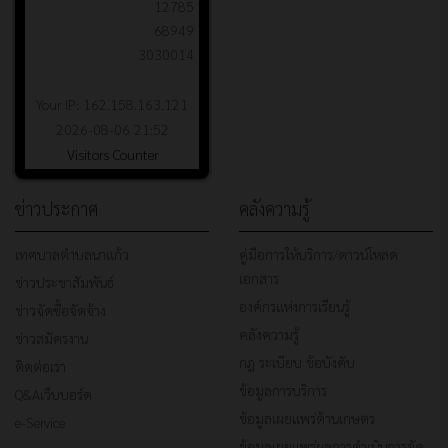
12785
68949
3030014
Your IP: 162.158.163.121
2026-08-06 21:52
Visitors Counter
ข่าวประกาศ
คลังความรู้
เทศบาลตำบลนาแก้ว
คู่มือการให้บริการ/ดาวน์โหลด
เอกสาร
ข่าวประชาสัมพันธ์
องค์กรแห่งการเรียนรู้
ข่าวจัดซื้อจัดจ้าง
คลังความรู้
ข่าวสมัครงาน
กฎ ระเบียบ ข้อบังคับ
ติดต่อเรา
ข้อมูลการบริการ
Q&Aเว็บบอร์ด
ข้อมูลเผยแพร่ด้านเกษตร
e-Service
ข้อมูลเผยแพร่ผลการดำเนินการจัด