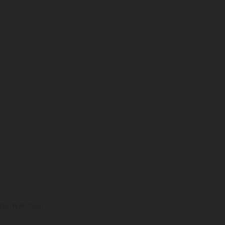
ะมาณ พ.ศ. 2569